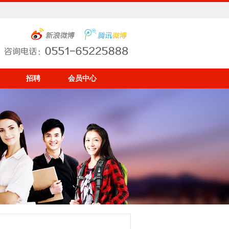
招聘
会员中心