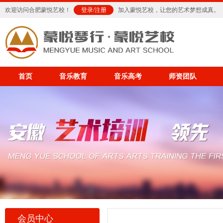
欢迎访问合肥蒙悦艺校！
登录
/
注册
加入蒙悦艺校，让您的艺术梦想成真。
首页
音乐教育
音乐高考
师资团队
会员中心