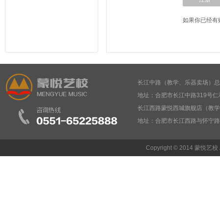
如果你已经有
长江中路（教学、乐器卖场）总部： 05
地址：合肥市长江中路319号仁
长江西路蒙悦西城旗舰店（教学、乐器卖
地址：合肥市长江西路与怀宁
Copyright © 2014 蒙悦艺校 Al