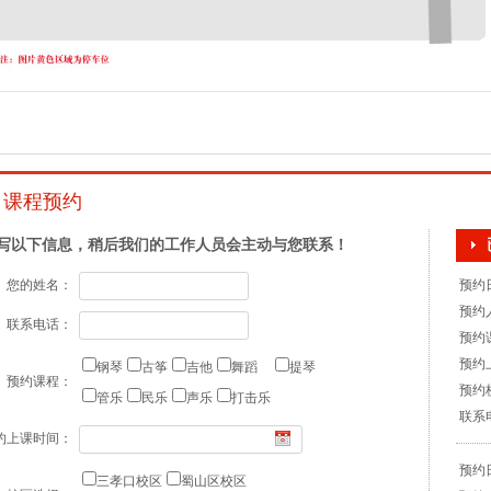
预约日
预约
预约
预约上
预约
联系电话
课程预约
预约日
写以下信息，稍后我们的工作人员会主动与您联系！
预约
您的姓名：
预约
预约上
联系电话：
预约
钢琴
古筝
吉他
舞蹈
提琴
联系电话
预约课程：
管乐
民乐
声乐
打击乐
预约日
约上课时间：
预约
预约
三孝口校区
蜀山区校区