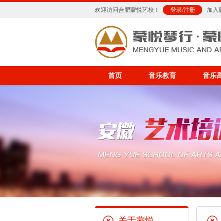
欢迎访问合肥蒙悦艺校！
登录
/
注册
加入
首页
音乐教育
音乐
关于蒙悦