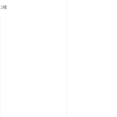
2楼
期：2026年08月03日
人姓名：高帅
课程：舞蹈
课时间：2026年08月04日 07时37分
校区：东二环校区
：***********