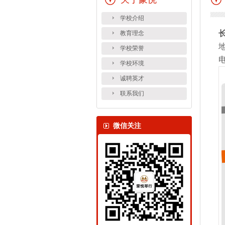
学校介绍
教育理念
学校荣誉
电
学校环境
诚聘英才
联系我们
微信关注