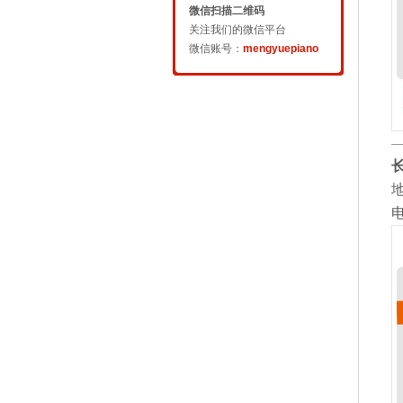
微信扫描二维码
关注我们的微信平台
微信账号：
mengyuepiano
—
电