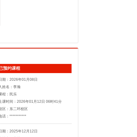
期：2026年04月10日
人姓名：韩昊洋
课程：钢琴
课时间：2026年04月13日 08时21分
校区：三孝口校区
：***********
期：2026年01月08日
已预约课程
人姓名：李瀚
课程：民乐
课时间：2026年01月12日 06时41分
校区：东二环校区
：***********
期：2025年12月12日
人姓名：李瀚
课程：舞蹈